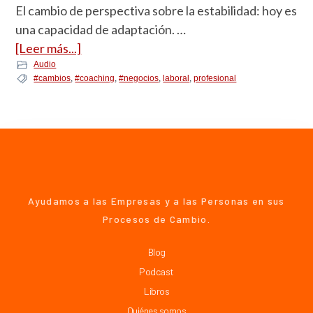
El cambio de perspectiva sobre la estabilidad: hoy es
una capacidad de adaptación. …
[Leer más...]
Audio
#cambios
,
#coaching
,
#negocios
,
laboral
,
profesional
Ayudamos a las Empresas y a las Personas en sus
Procesos de Cambio.
Blog
Podcast
Libros
Quiénes somos