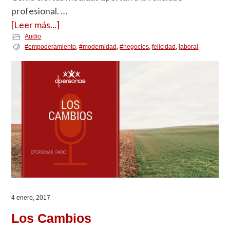
profesional. …
[Leer más...]
Audio
#empoderamiento
,
#modernidad
,
#negocios
,
felicidad
,
laboral
4 enero, 2017
Los Cambios