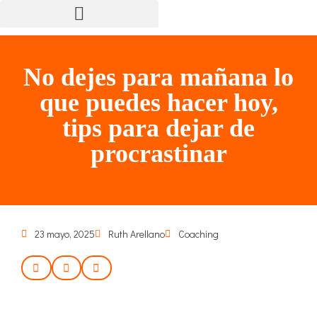
No dejes para mañana lo
que puedes hacer hoy,
tips para dejar de
procrastinar
23 mayo, 2025
Ruth Arellano
Coaching