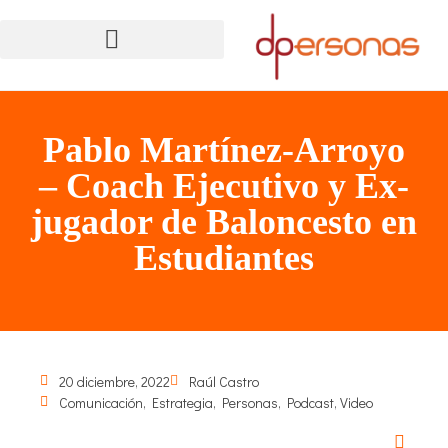
Pablo Martínez-Arroyo
– Coach Ejecutivo y Ex-
jugador de Baloncesto en
Estudiantes
20 diciembre, 2022
Raúl Castro
Comunicación
,
Estrategia
,
Personas
,
Podcast
,
Video