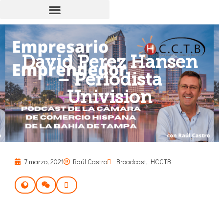
David Perez Hansen
– Periodista
Univision
7 marzo, 2021
Raúl Castro
Broadcast
,
HCCTB