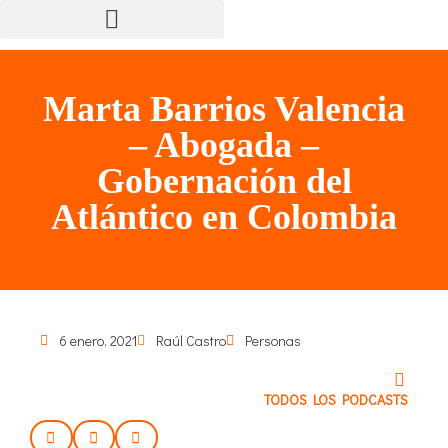
Marta Barrios Valencia
– Abogada –
Gobernación del
Atlántico en Colombia
6 enero, 2021
Raúl Castro
Personas
TODOS LOS PODCASTS