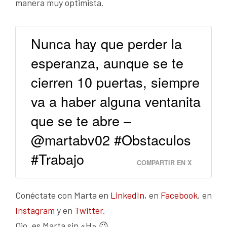
manera muy optimista.
Nunca hay que perder la
esperanza, aunque se te
cierren 10 puertas, siempre
va a haber alguna ventanita
que se te abre –
@martabv02 #Obstaculos
#Trabajo
COMPARTIR EN X
Conéctate con Marta en
LinkedIn
, en
Facebook
, en
Instagram
y en
Twitter
.
Ojo, es Marta sin «H» 😉