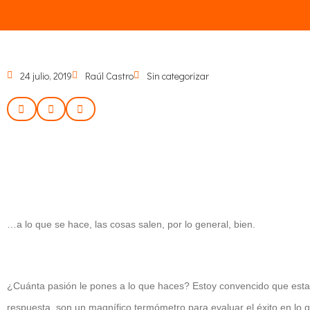
24 julio, 2019
Raúl Castro
Sin categorizar
…a lo que se hace, las cosas salen, por lo general, bien.
¿Cuánta pasión le pones a lo que haces? Estoy convencido que esta
respuesta, son un magnífico termómetro para evaluar el éxito en lo 