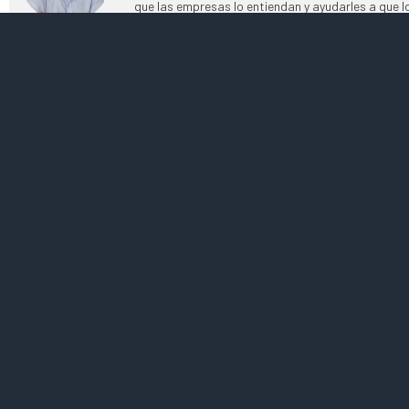
que las empresas lo entiendan y ayudarles a que 
consultoría en RRHH desde la que acompañamos a
mejorar el compromiso de las personas con las qu
Más para le
Los retos de 2020
Todo suma
Leer más »
Leer más »