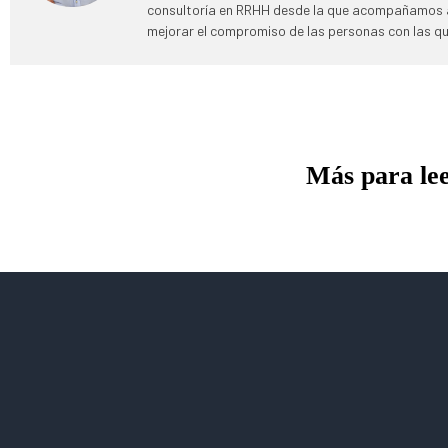
consultoría en RRHH desde la que acompañamos a
mejorar el compromiso de las personas con las qu
Más para le
Ganar tras perder
Abrimos oficina en los
Estados Unidos
Leer más »
Leer más »