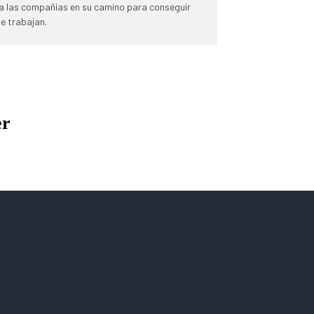
 las compañías en su camino para conseguir
e trabajan.
er
Pilla a tu gente haciendo algo
bien!
Leer más »