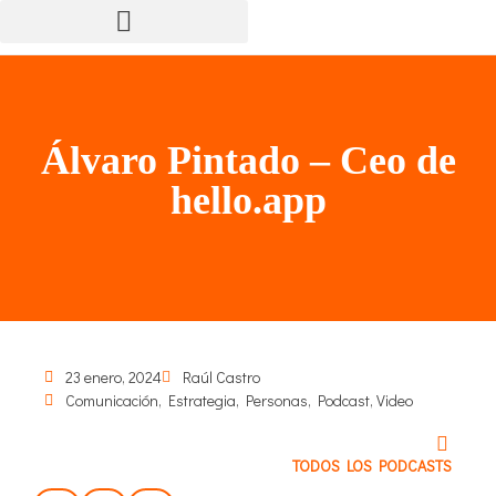
Álvaro Pintado – Ceo de
hello.app
23 enero, 2024
Raúl Castro
Comunicación
,
Estrategia
,
Personas
,
Podcast
,
Video
TODOS LOS PODCASTS