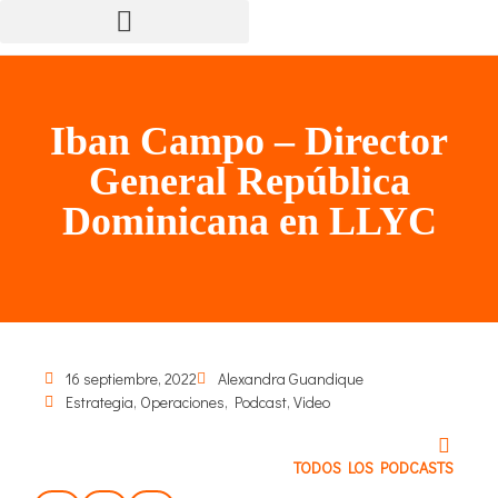
Iban Campo – Director
General República
Dominicana en LLYC
16 septiembre, 2022
Alexandra Guandique
Estrategia
,
Operaciones
,
Podcast
,
Video
TODOS LOS PODCASTS