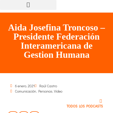
Aida Josefina Troncoso –
Presidente Federación
Interamericana de
Gestion Humana
6 enero, 2021
Raúl Castro
Comunicación
,
Personas
,
Video
TODOS LOS PODCASTS