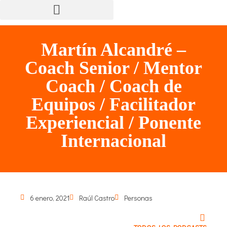
Martín Alcandré –
Coach Senior / Mentor
Coach / Coach de
Equipos / Facilitador
Experiencial / Ponente
Internacional
6 enero, 2021
Raúl Castro
Personas