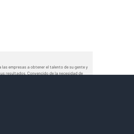
 las empresas a obtener el talento de su gente y
 sus resultados. Convencido de la necesidad de
lo hagan, fundé
www.dpersonas.com
, firma de
 las compañías en su camino para conseguir
e trabajan.