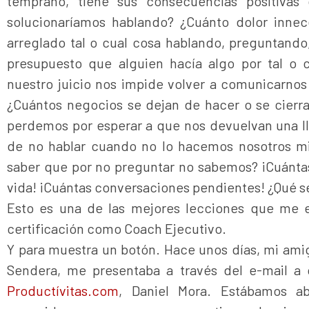
temprano, tiene sus consecuencias positivas
solucionaríamos hablando? ¿Cuánto dolor innece
arreglado tal o cual cosa hablando, preguntand
presupuesto que alguien hacía algo por tal o 
nuestro juicio nos impide volver a comunicarnos
¿Cuántos negocios se dejan de hacer o se cierra
perdemos por esperar a que nos devuelvan una l
de no hablar cuando no lo hacemos nosotros m
saber que por no preguntar no sabemos? ¡Cuánta
vida! ¡Cuántas conversaciones pendientes! ¿Qué se
Esto es una de las mejores lecciones que me e
certificación como Coach Ejecutivo.
Y para muestra un botón. Hace unos días, mi amig
Sendera, me presentaba a través del e-mail a 
Productívitas.com
, Daniel Mora. Estábamos a