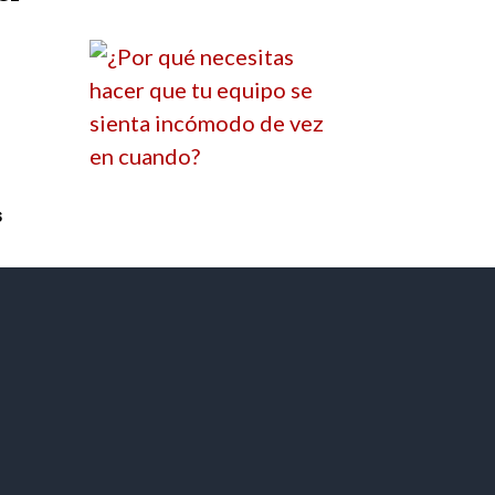
s
¿Por qué necesitas hacer que
tu equipo se sienta incómodo
de vez en cuando?
Leer más »