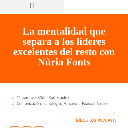
La mentalidad que
separa a los líderes
excelentes del resto con
Nùria Fonts
11 febrero, 2026
Raúl Castro
Comunicación
,
Estrategia
,
Personas
,
Podcast
,
Video
TODOS LOS PODCASTS