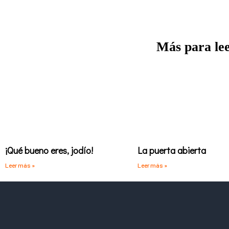
Más para le
¡Qué bueno eres, jodío!
La puerta abierta
Leer más »
Leer más »