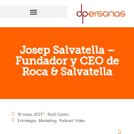
Josep Salvatella –
Fundador y CEO de
Roca & Salvatella
10 mayo, 2021
Raúl Castro
Estrategia
,
Marketing
,
Podcast
,
Video